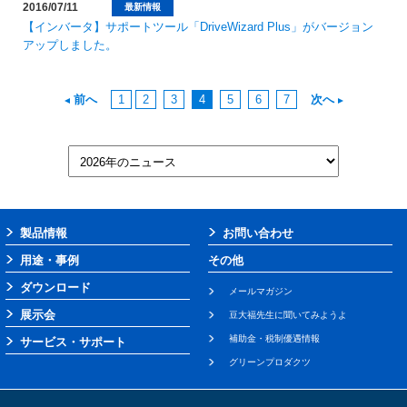
2016/07/11
最新情報
【インバータ】サポートツール「DriveWizard Plus」がバージョン
アップしました。
前へ
1
2
3
4
5
6
7
次へ
製品情報
お問い合わせ
用途・事例
その他
ダウンロード
メールマガジン
展示会
豆大福先生に聞いてみようよ
補助金・税制優遇情報
サービス・サポート
グリーンプロダクツ