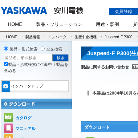
会員登録
HOME
製品・ソリューション
用途・事例
ダ
HOME
製品情報
インバータ
生産中止機種
Juspeed-F P300
製品・形式検索
全文検索
Juspeed-F P300
製品・形式検索に生産中止製品を
製品に関するお問い合わせ
含める
インバータトップ
本製品は2004年10
カタログ
ダウンロード
マニュアル