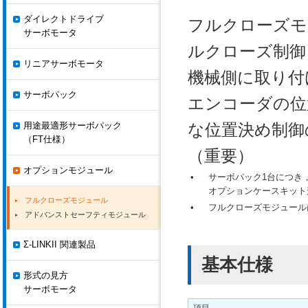
ダイレクトドライブ
フルクローズモ
サーボモータ
ルクローズ制御
リニアサーボモータ
機械側に取り付
サーボパック
エンコーダの位
用途最適形サーボパック
な位置決め制御
（FT仕様）
（重要）
オプションモジュール
•
サーボパック1台につき
オプションケースキット形式
フルクローズモジュール
•
フルクローズモジュールは
アドバンストセーフティモジュール
Σ-LINKII 関連製品
基本仕様
形式の見方
サーボモータ