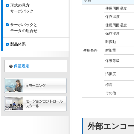
項目
形式の見方
使用周囲温度
サーボパック
保存温度
サーボパックと
使用周囲湿度
モータの組合せ
保存湿度
耐振動
製品体系
耐衝撃
使用条件
保護等級
保証規定
汚損度
標高
その他
外部エンコー