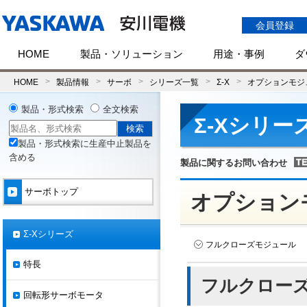
会員登録
HOME
製品・ソリューション
用途・事例
ダ
HOME
製品情報
サーボ
シリーズ一覧
Σ-X
オプションモジ
製品・形式検索
全文検索
Σ-Xシリー
製品・形式検索に生産中止製品を
含める
製品に関するお問い合わせ
サーボトップ
オプション
Σ-Xシリーズ
フルクローズモジュール
特長
フルクロー
回転形サーボモータ