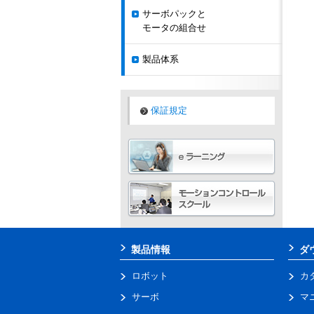
サーボパックと
モータの組合せ
製品体系
保証規定
製品情報
ダ
ロボット
カ
サーボ
マ