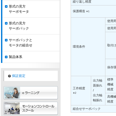
繰り返し精度
形式の見方
保護構造
サーボモータ
∗1
使用
形式の見方
サーボパック
使用
サーボパックと
モータの組合せ
取付
環境条件
製品体系
保存
保証規定
標準
出力軸
機械
面振れ
工作精度
精度
/
∗2
出力軸
高機
軸振れ
精度
組合せサーボパック