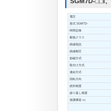
SGM7D-□□I、
電圧
形式 SGM7D-
時間定格
耐熱クラス
絶縁抵抗
絶縁耐圧
励磁方式
取付け方式
連結方式
回転方向
絶対精度
繰り返し精度
保護構造
∗1