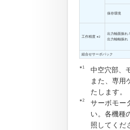
保存環境
出力軸面振れ /
工作精度
∗2
出力軸軸振れ
組合せサーボパック
∗1
中空穴部、
また、専用
たします。
∗2
サーボモー
い。各機種
照してくだ