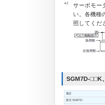
∗2
サーボモー
い。各機種
照してくだ
SGM7D-□□K
電圧
形式 SGM7D-