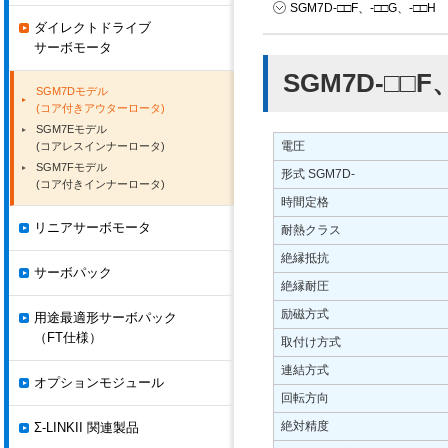
SGM7D-□□F、-□□G、-□□H
ダイレクトドライブ
サーボモータ
SGM7D-□□F
SGM7Dモデル
(コア付きアウターロータ)
SGM7Eモデル
電圧
(コアレスインナーロータ)
SGM7Fモデル
形式 SGM7D-
(コア付きインナーロータ)
時間定格
リニアサーボモータ
耐熱クラス
絶縁抵抗
サーボパック
絶縁耐圧
励磁方式
用途最適形サーボパック
（FT仕様）
取付け方式
連結方式
オプションモジュール
回転方向
絶対精度
Σ-LINKII 関連製品