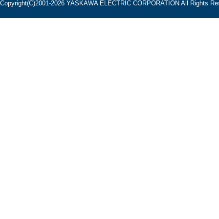
Copyright(C)2001‐2026 YASKAWA ELECTRIC CORPORATION All Rights Res