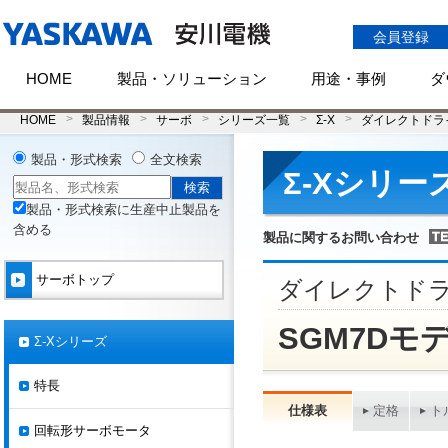
会員登録
HOME
製品・ソリューション
用途・事例
ダ
HOME
製品情報
サーボ
シリーズ一覧
Σ-X
ダイレクトドラ
製品・形式検索
全文検索
Σ-Xシリー
製品・形式検索に生産中止製品を
含める
製品に関するお問い合わせ
サーボトップ
ダイレクトド
SGM7Dモ
Σ-Xシリーズ
特長
仕様表
定格
ト
回転形サーボモータ