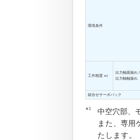
環境条件
出力軸面振れ /
工作精度
∗2
出力軸軸振れ
組合せサーボパック
∗1
中空穴部、
また、専用
たします。