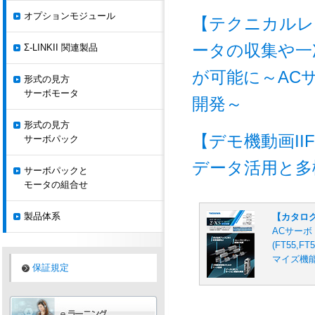
オプションモジュール
【テクニカルレポ
ータの収集や一
Σ-LINKII 関連製品
が可能に～ACサー
形式の見方
サーボモータ
開発～
形式の見方
【デモ機動画II
サーボパック
データ活用と多
サーボパックと
モータの組合せ
製品体系
【カタロ
ACサーボド
(FT55,
マイズ機
保証規定