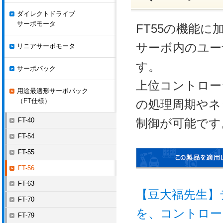
ダイレクトドライブ
サーボモータ
FT55の機能
サーボ内のユー
リニアサーボモータ
す。
サーボパック
上位コントロー
用途最適形サーボパック
（FT仕様）
の処理周期やネ
FT-40
制御が可能です
FT-54
FT-55
FT-56
FT-63
【豆大福先生】
FT-70
を、コントロー
FT-79