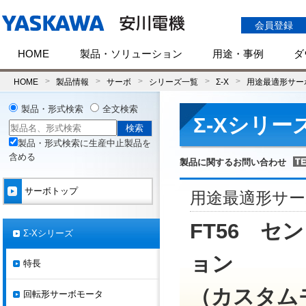
会員登録
HOME
製品・ソリューション
用途・事例
ダ
HOME
製品情報
サーボ
シリーズ一覧
Σ-X
用途最適形サーボ
製品・形式検索
全文検索
Σ-Xシリー
製品・形式検索に生産中止製品を
含める
製品に関するお問い合わせ
サーボトップ
用途最適形サー
FT56 
Σ-Xシリーズ
ョン
特長
（カスタム
回転形サーボモータ