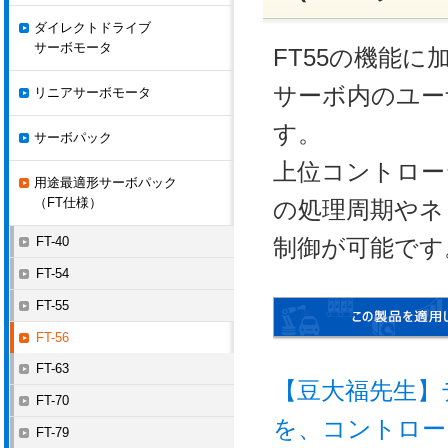
ダイレクトドライブ
サーボモータ
FT55の機能
サーボ内のユー
リニアサーボモータ
す。
サーボパック
上位コントロー
用途最適形サーボパック
（FT仕様）
の処理周期やネ
FT-40
制御が可能です
FT-54
FT-55
FT-56
FT-63
【豆大福先生】
FT-70
を、コントロー
FT-79