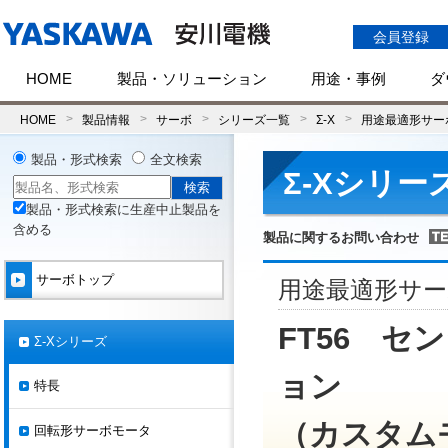
会員登録
HOME
製品・ソリューション
用途・事例
ダ
HOME
製品情報
サーボ
シリーズ一覧
Σ-X
用途最適形サーボ
製品・形式検索
全文検索
Σ-Xシリー
製品・形式検索に生産中止製品を
含める
製品に関するお問い合わせ
サーボトップ
用途最適形サー
FT56 
Σ-Xシリーズ
ョン
特長
（カスタム
回転形サーボモータ