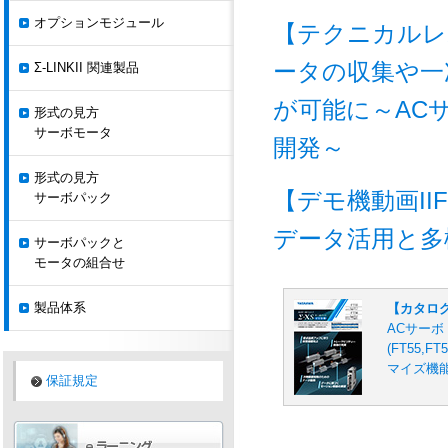
オプションモジュール
【テクニカルレポ
ータの収集や一
Σ-LINKII 関連製品
が可能に～ACサー
形式の見方
サーボモータ
開発～
形式の見方
【デモ機動画II
サーボパック
データ活用と多
サーボパックと
モータの組合せ
製品体系
【カタロ
ACサーボド
(FT55,
マイズ機
保証規定