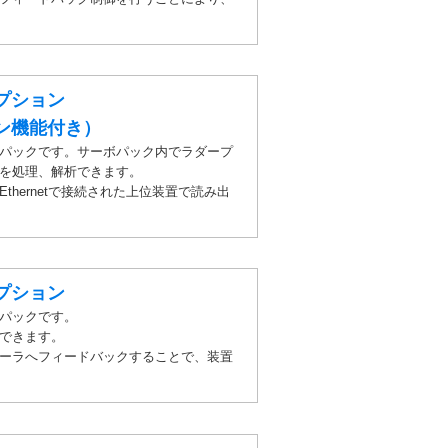
プション
ン機能付き）
パックです。サーボパック内でラダープ
を処理、解析できます。
hernetで接続された上位装置で読み出
プション
パックです。
できます。
ーラへフィードバックすることで、装置