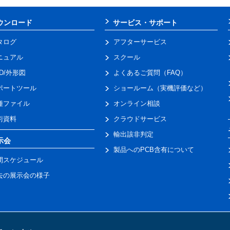
ウンロード
サービス・サポート
タログ
アフターサービス
ニュアル
スクール
AD/外形図
よくあるご質問（FAQ）
ポートツール
ショールーム（実機評価など）
種ファイル
オンライン相談
術資料
クラウドサービス
輸出該非判定
示会
製品へのPCB含有について
間スケジュール
去の展示会の様子