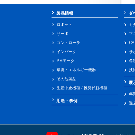
製品情報
ダ
ロボット
カ
サーボ
マ
コントローラ
C
インバータ
サ
PMモータ
各
環境・エネルギー機器
技
その他製品
展
生産中止機種 / 推奨代替機種
年
用途・事例
過