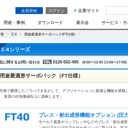
企業サイト
会員登録
ログイン
用途・事例
ダウンロード
展示会
サービス・サ
一覧
Σ-X
用途最適形サーボパック(FT仕様)
Σ-Xシリーズ
0120-502-495
品に関するお問い合わせ
(9:00〜12:00 13:00〜17:00)
用途最適形サーボパック（FT仕様）
市場で蓄積したノウハウを生かして、アプリケーションに最適な機能を搭載し
。 装置の付加価値向上に貢献します。
プレス・射出成形機能オプション (圧
モールド装置やコンプレッサなどのプレス・射出成形
ンサのアナログ出力をサーボパックに取り込み、圧力