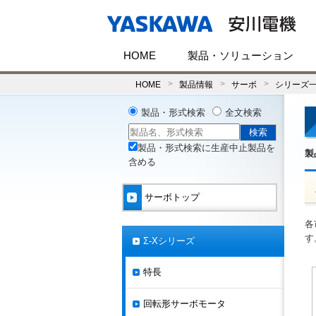
HOME
製品・ソリューション
HOME
製品情報
サーボ
シリーズ
製品・形式検索
全文検索
製品・形式検索に生産中止製品を
製
含める
サーボトップ
各
す
Σ-Xシリーズ
特長
回転形サーボモータ