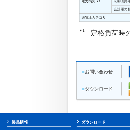
電力損失
制御回路電
∗1
合計電力損
過電圧カテゴリ
∗1
定格負荷時
■
お問い合わせ
■
ダウンロード
製品情報
ダウンロード