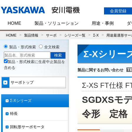
会員登録
HOME
製品・ソリューション
用途・事例
ダ
HOME
製品情報
サーボ
シリーズ一覧
Σ-X
用途最適形サーボ
製品・形式検索
全文検索
Σ-Xシリー
製品・形式検索に生産中止製品を
含める
製品に関するお問い合わせ
サーボトップ
Σ-XS FT仕様 F
SGDXSモデル
Σ-Xシリーズ
令形 定格
特長
回転形サーボモータ