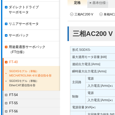
定格
基本仕様
ダイレクトドライブ
サーボモータ
三相AC200 V
単相AC2
リニアサーボモータ
三相AC200 V
サーボパック
用途最適形サーボパック
形式 SGDXS-
（FT仕様）
最大適用モータ容量 [kW]
FT-40
連続出力電流 [Arms]
SGDXSモデル（単軸）
瞬時最大出力電流 [Arms]
MECHATROLINK-4/Ⅲ通信指令形
電源
SGDXSモデル（単軸）
主回路
EtherCAT通信指令形
入力電流 [Arms]
∗1
電源
FT-54
制御
入力電流 [Arms]
∗1
FT-55
電源容量 [kVA]
∗1
FT-56
主回路電力損失 [W]