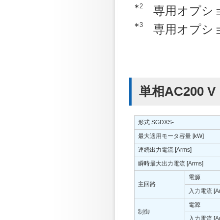
∗2
専用オプショ
∗3
専用オプショ
単相AC200 V
形式 SGDXS-
最大適用モータ容量 [kW]
連続出力電流 [Arms]
瞬時最大出力電流 [Arms]
電源
主回路
入力電流 [Ar
電源
制御
入力電流 [Ar