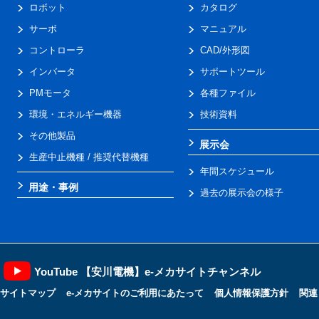
ロボット
カタログ
サーボ
マニュアル
コントローラ
CAD/外形図
インバータ
サポートツール
PMモータ
各種ファイル
環境・エネルギー機器
技術資料
その他製品
展示会
生産中止機種 / 推奨代替機種
年間スケジュール
用途・事例
過去の展示会の様子
YouTube 【安川電機】e-メカサイトチャンネル
サイトマップ
e-メカサイトのご利用にあたって
個人情報保護方針
関連