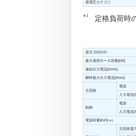
過電圧カテゴリ
∗1
定格負荷時
形式 SGDXS-
最大適用モータ容量[kW]
連続出力電流[Arms]
瞬時最大出力電流[Arms]
電源
主回路
入力電流[A
電源
制御
入力電流[A
電源容量[kVA]
∗1
主回路電力