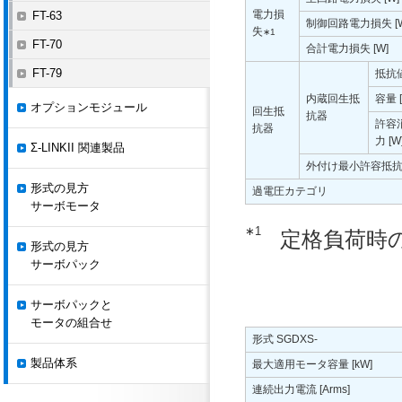
電力損
FT-63
制御回路電力損失 [W
失
∗1
FT-70
合計電力損失 [W]
FT-79
抵抗値
内蔵回生抵
容量 [
オプションモジュール
回生抵
抗器
許容
抗器
力 [W
Σ-LINKII 関連製品
外付け最小許容抵抗値
形式の見方
過電圧カテゴリ
サーボモータ
∗1
定格負荷時
形式の見方
サーボパック
サーボパックと
モータの組合せ
形式 SGDXS-
製品体系
最大適用モータ容量 [kW]
連続出力電流 [Arms]