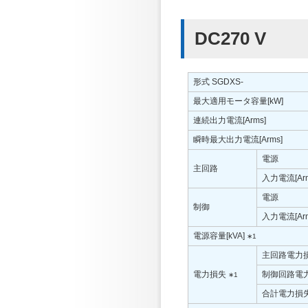
DC270 V
形式 SGDXS-
最大適用モータ容量[kW]
連続出力電流[Arms]
瞬時最大出力電流[Arms]
電源
主回路
入力電流[Ar
電源
制御
入力電流[Ar
電源容量[kVA]
∗1
主回路電力損
電力損失
制御回路電力
∗1
合計電力損失