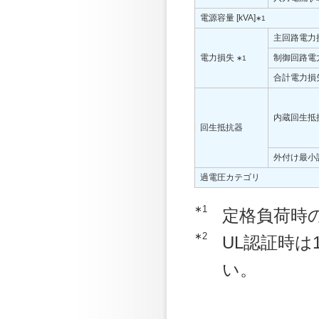
電源容量 [kVA]
∗1
主回路電力損
電力損失
制御回路電力
∗1
合計電力損失
内蔵回生抵
回生抵抗器
外付け最小許
過電圧カテゴリ
∗1
定格負荷時
∗2
UL認証時は
い。