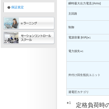
瞬時最大出力電流 [Arms]
保証規定
主回路
制御
電源容量 [kVA]
∗1
電力損失
∗1
外付け回生抵抗ユニット
過電圧カテゴリ
∗1
定格負荷時