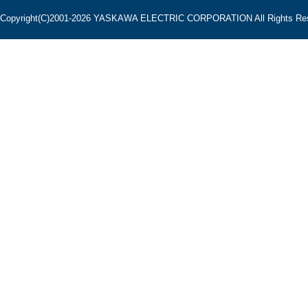
Copyright(C)2001‐2026 YASKAWA ELECTRIC CORPORATION All Rights Res