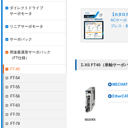
ダイレクトドライブ
サーボモータ
【カタロ
ACサーボド
プレス・
リニアサーボモータ
サーボパック
用途最適形サーボパック
（FT仕様）
Σ-XS FT40（単軸サーボ
FT-40
FT-54
MECHAT
FT-55
FT-56
Ether
FT-63
FT-70
FT-79