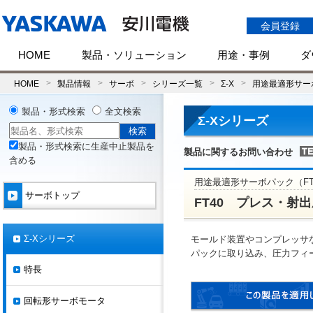
会員登録
HOME
製品・ソリューション
用途・事例
ダ
HOME
製品情報
サーボ
シリーズ一覧
Σ-X
用途最適形サーボ
製品・形式検索
全文検索
Σ-Xシリーズ
製品・形式検索に生産中止製品を
製品に関するお問い合わせ
含める
用途最適形サーボパック（F
サーボトップ
FT40 プレス・射
Σ-Xシリーズ
モールド装置やコンプレッサ
パックに取り込み、圧力フィ
特長
回転形サーボモータ