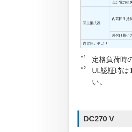
合計電力損失
内蔵回生抵
回生抵抗器
外付け最小許
過電圧カテゴリ
∗1
定格負荷時
∗2
UL認証時は
い。
DC270 V