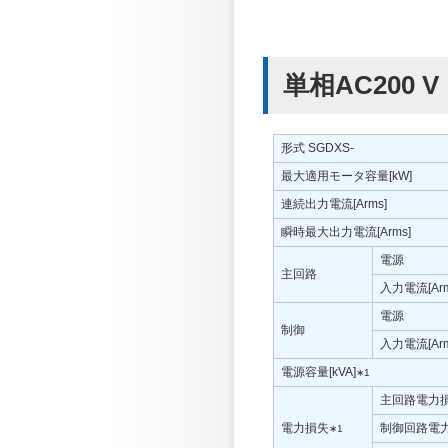
単相AC200 V
形式 SGDXS-
最大適用モータ容量[kW]
連続出力電流[Arms]
瞬時最大出力電流[Arms]
電源
主回路
入力電流[Arm
電源
制御
入力電流[Arm
電源容量[kVA]
∗1
主回路電力損
電力損失
制御回路電力
∗1