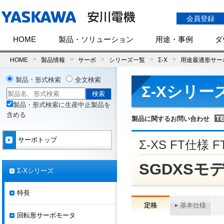
会員登録
HOME
製品・ソリューション
用途・事例
ダ
HOME
製品情報
サーボ
シリーズ一覧
Σ-X
用途最適形サーボ
製品・形式検索
全文検索
Σ-Xシリー
製品・形式検索に生産中止製品を
含める
製品に関するお問い合わせ
サーボトップ
Σ-XS FT仕様 F
SGDXSモデ
Σ-Xシリーズ
特長
定格
基本仕様
回転形サーボモータ