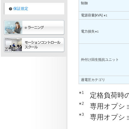
制御
保証規定
電源容量[kVA]
∗1
電力損失
∗1
外付け回生抵抗ユニット
過電圧カテゴリ
∗1
定格負荷時
∗2
専用オプショ
∗3
専用オプショ