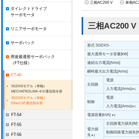
三相AC200 V
単相AC2
ダイレクトドライブ
サーボモータ
三相AC200 V
リニアサーボモータ
サーボパック
形式 SGDXS-
最大適用モータ容量[kW]
用途最適形サーボパック
（FT仕様）
連続出力電流[Arms]
瞬時最大出力電流[Arms]
FT-40
電源
主回路
SGDXSモデル（単軸）
入力電流[Arms]
∗1
MECHATROLINK-4/Ⅲ通信指令形
電源
SGDXSモデル（単軸）
制御
EtherCAT通信指令形
入力電流[Arms]
∗1
FT-54
電源容量[kVA]
∗1
主回路電力損失[W]
FT-55
電力損
制御回路電力損失[W
FT-56
失
∗1