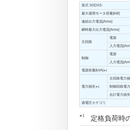
形式 SGDXS-
最大適用モータ容量[kW]
連続出力電流[Arms]
瞬時最大出力電流[Arms]
電源
主回路
入力電流[Arm
電源
制御
入力電流[Arm
電源容量[kVA]
∗1
主回路電力損失
電力損失
制御回路電力
∗1
合計電力損失[
過電圧カテゴリ
∗1
定格負荷時