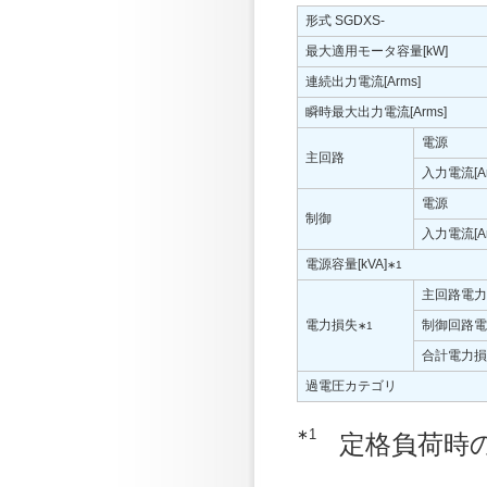
形式 SGDXS-
最大適用モータ容量[kW]
連続出力電流[Arms]
瞬時最大出力電流[Arms]
電源
主回路
入力電流[Ar
電源
制御
入力電流[Ar
電源容量[kVA]
∗1
主回路電力
電力損失
制御回路電
∗1
合計電力損失
過電圧カテゴリ
∗1
定格負荷時