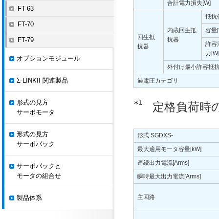
合計電力損失[W]
FT-63
抵抗値
FT-70
内蔵回生抵
容量[
回生抵
FT-79
抗器
許容
抗器
力[W
オプションモジュール
外付け最小許容抵抗値
Σ-LINKII 関連製品
過電圧カテゴリ
形式の見方
∗1
定格負荷時
サーボモータ
形式の見方
形式 SGDXS-
サーボパック
最大適用モータ容量[kW]
連続出力電流[Arms]
サーボパックと
モータの組合せ
瞬時最大出力電流[Arms]
主回路
製品体系