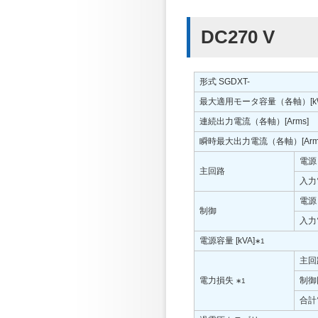
DC270 V
形式 SGDXT-
最大適用モータ容量（各軸）[k
連続出力電流（各軸）[Arms]
瞬時最大出力電流（各軸）[Arm
電源
主回路
入力電
電源
制御
入力電
電源容量 [kVA]
∗1
主回
電力損失
制御
∗1
合計