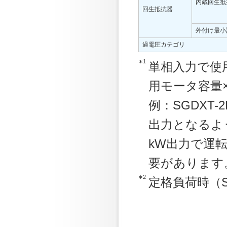
内蔵回生抵
回生抵抗器
外付け最小
過電圧カテゴリ
∗1
単相入力で使
用モータ容量
例：SGDXT-2R
出力となるよう
kW出力で運転
要があります
∗2
定格負荷時（S