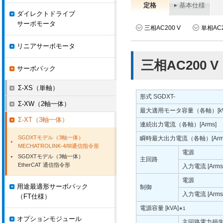
定格
基本仕様
ダイレクトドライブ
サーボモータ
三相AC200 V
単相AC2
リニアサーボモータ
三相AC200 V
サーボパック
Σ-XS（単軸）
形式 SGDXT-
Σ-XW（2軸一体）
最大適用モータ容量（各軸）[k
Σ-XT（3軸一体）
連続出力電流（各軸）[Arms]
SGDXTモデル（3軸一体）
瞬時最大出力電流（各軸）[Arm
MECHATROLINK-4/III通信指令形
電源
SGDXTモデル（3軸一体）
主回路
EtherCAT 通信指令形
入力電流 [Arms
電源
用途最適形サーボパック
制御
入力電流 [Arms
（FT仕様）
電源容量 [kVA]
∗1
オプションモジュール
主回路電力損失 