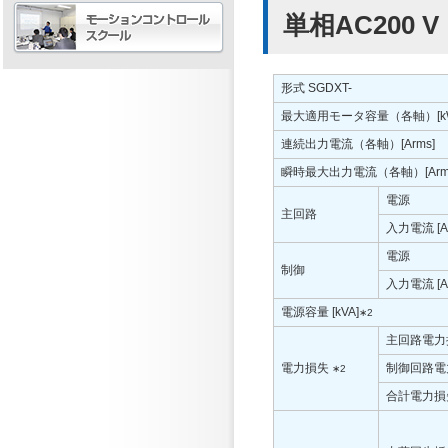
単相AC200 V
形式 SGDXT-
最大適用モータ容量（各軸）[k
連続出力電流（各軸）[Arms]
瞬時最大出力電流（各軸）[Arm
電源
主回路
入力電流 [Ar
電源
制御
入力電流 [Ar
電源容量 [kVA]
∗2
主回路電力損
電力損失
制御回路電力
∗2
合計電力損失