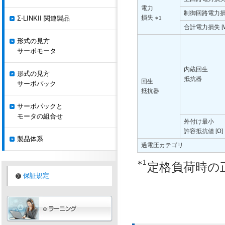
電力
制御回路電力損
損失
Σ-LINKII 関連製品
∗1
合計電力損失 [
形式の見方
サーボモータ
内蔵回生
形式の見方
抵抗器
回生
サーボパック
抵抗器
サーボパックと
モータの組合せ
外付け最小
許容抵抗値 [Ω]
製品体系
過電圧カテゴリ
∗1
定格負荷時の
保証規定