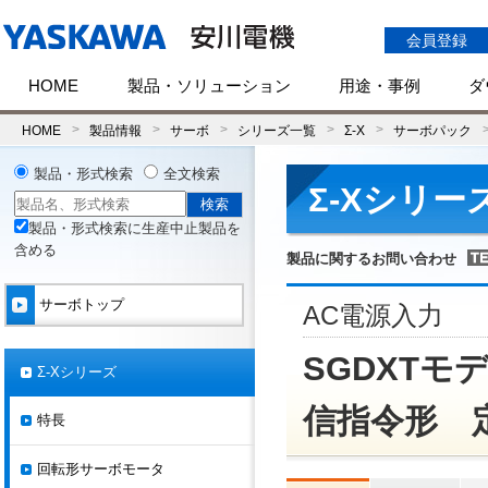
会員登録
HOME
製品・ソリューション
用途・事例
ダ
HOME
製品情報
サーボ
シリーズ一覧
Σ-X
サーボパック
製品・形式検索
全文検索
Σ-Xシリー
製品・形式検索に生産中止製品を
含める
製品に関するお問い合わせ
サーボトップ
AC電源入力
SGDXTモデル
Σ-Xシリーズ
信指令形 
特長
回転形サーボモータ