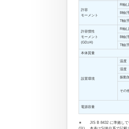
R軸(
許容
B軸(
モーメント
T軸(
R軸(
許容慣性
モーメント
B軸(
(GD
/4)
2
T軸(
本体質量
温度
湿度
振動
設置環境
その
電源容量
∗
JIS B 8432 に準拠
(注)
本表はSI単位系で記載