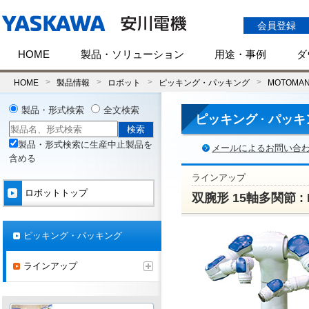
会員登録
HOME
製品・ソリューション
用途・事例
ダ
HOME
製品情報
ロボット
ピッキング・パッキング
MOTOMAN
製品・形式検索
全文検索
ピッキング · パッ
製品・形式検索に生産中止製品を
メールによるお問い合
含める
ラインアップ
ロボットトップ
双腕形 15軸多関節 : M
ピッキング・パッキング
ラインアップ