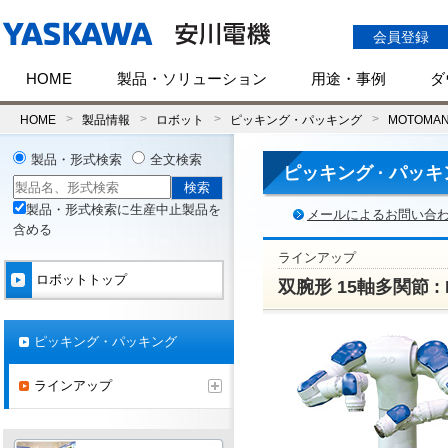
会員登録
HOME
製品・ソリューション
用途・事例
ダ
HOME
製品情報
ロボット
ピッキング・パッキング
MOTOMAN
製品・形式検索
全文検索
ピッキング · パッ
製品・形式検索に生産中止製品を
メールによるお問い合
含める
ラインアップ
ロボットトップ
双腕形 15軸多関節 : M
ピッキング・パッキング
ラインアップ