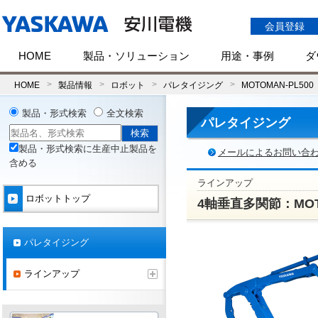
会員登録
HOME
製品・ソリューション
用途・事例
ダ
HOME
製品情報
ロボット
パレタイジング
MOTOMAN-PL500
製品・形式検索
全文検索
パレタイジング
製品・形式検索に生産中止製品を
メールによるお問い合
含める
ラインアップ
ロボットトップ
4軸垂直多関節：MOTO
パレタイジング
ラインアップ