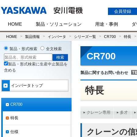
会員登録
HOME
製品・ソリューション
用途・事例
ダ
HOME
製品情報
インバータ
シリーズ一覧
CR700
特長
製品・形式検索
全文検索
CR700
製品・形式検索に生産中止製品を
含める
製品に関するお問い合わせ
インバータトップ
特長
CR700
クレーン専用
多才
特長
クレーンの信
仕様