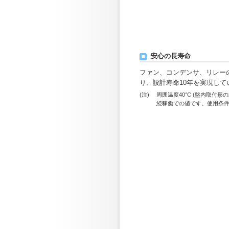
安心の長寿命
ファン、コンデンサ、リレー
り、設計寿命10年を実現して
(注)
周囲温度40°C (盤内取付形の
続稼働での値です。使用条