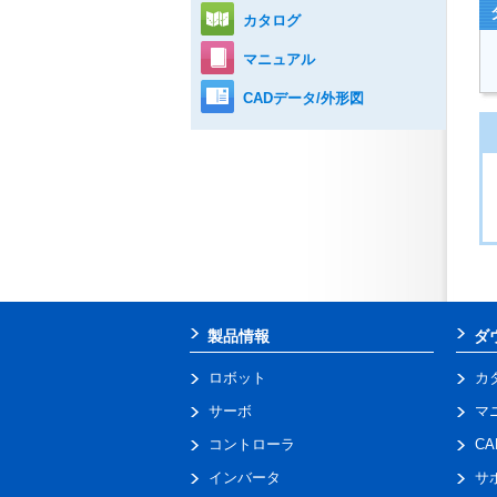
カタログ
マニュアル
CADデータ/外形図
製品情報
ダ
ロボット
カ
サーボ
マ
コントローラ
C
インバータ
サ