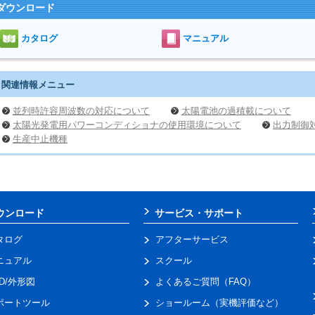
ダウンロード
カタログ
マニュアル
関連情報メニュー
並列時許容周波数の対応について
太陽電池の過積載について
太陽光発電用パワーコンディショナの使用環境について
出力制御
生産中止機種
ウンロード
サービス・サポート
タログ
アフターサービス
ニュアル
スクール
AD/外形図
よくあるご質問（FAQ）
ポートツール
ショールーム（実機評価など）