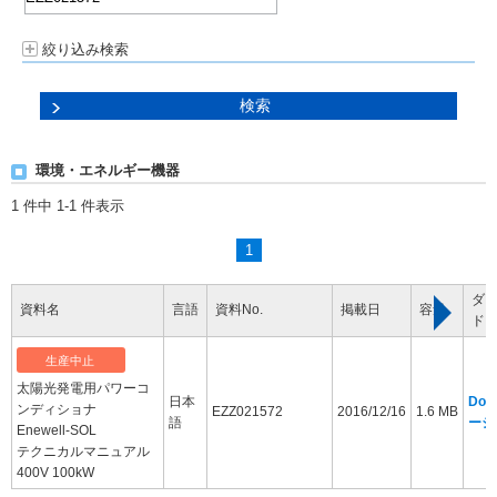
絞り込み検索
環境・エネルギー機器
1 件中 1-1 件表示
1
ダ
資料名
言語
資料No.
掲載日
容量
ド
生産中止
太陽光発電用パワーコ
日本
Dow
ンディショナ
EZZ021572
2016/12/16
1.6 MB
語
ージ
Enewell-SOL
テクニカルマニュアル
400V 100kW