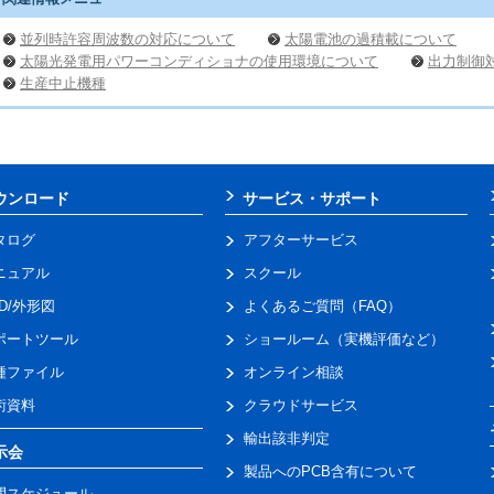
並列時許容周波数の対応について
太陽電池の過積載について
太陽光発電用パワーコンディショナの使用環境について
出力制御
生産中止機種
ウンロード
サービス・サポート
タログ
アフターサービス
ニュアル
スクール
AD/外形図
よくあるご質問（FAQ）
ポートツール
ショールーム（実機評価など）
種ファイル
オンライン相談
術資料
クラウドサービス
輸出該非判定
示会
製品へのPCB含有について
間スケジュール