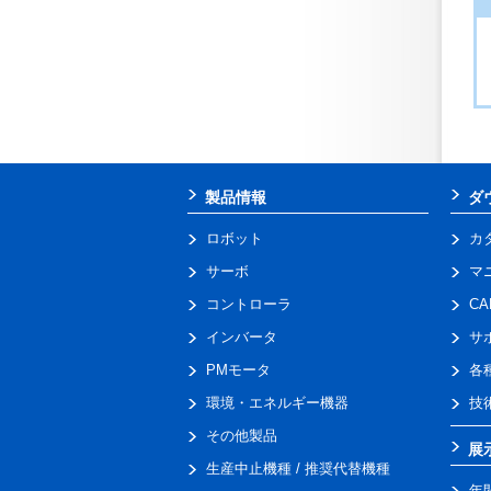
製品情報
ダ
ロボット
カ
サーボ
マ
コントローラ
C
インバータ
サ
PMモータ
各
環境・エネルギー機器
技
その他製品
展
生産中止機種 / 推奨代替機種
年