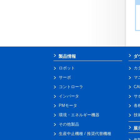
製品情報
ダ
ロボット
カ
サーボ
マ
コントローラ
C
インバータ
サ
PMモータ
各
環境・エネルギー機器
技
その他製品
展
生産中止機種 / 推奨代替機種
年