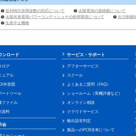
並列時許容周波数の対応について
太陽電池の過積載について
太陽光発電用パワーコンディショナの使用環境について
出力制御
生産中止機種
ウンロード
サービス・サポート
タログ
アフターサービス
ニュアル
スクール
AD/外形図
よくあるご質問（FAQ）
ポートツール
ショールーム（実機評価など）
種ファイル
オンライン相談
術資料
クラウドサービス
輸出該非判定
示会
製品へのPCB含有について
間スケジュール