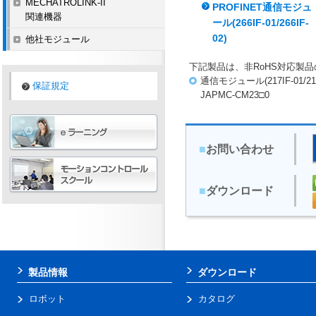
MECHATROLINK-II
PROFINET通信モジュ
関連機器
ール(266IF-01/266IF-
02)
他社モジュール
下記製品は、非RoHS対応製
通信モジュール(217IF-01/218
保証規定
JAPMC-CM23□0
■
お問い合わせ
■
ダウンロード
製品情報
ダウンロード
ロボット
カタログ