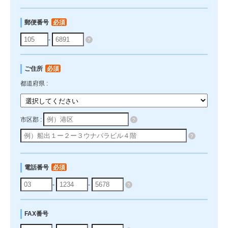
郵便番号
必須
-
?
ご住所
必須
都道府県 :
市区郡 :
?
?
電話番号
必須
-
-
?
FAX番号