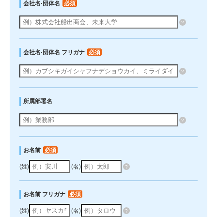
会社名·団体名
必須
?
会社名·団体名 フリガナ
必須
?
所属部署名
?
お名前
必須
(姓)
(名)
?
お名前 フリガナ
必須
(姓)
(名)
?