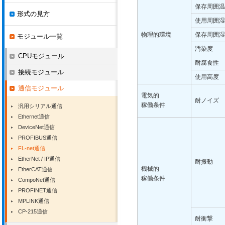
保存周囲温
形式の見方
使用周囲湿
物理的環境
保存周囲湿
モジュール一覧
汚染度
CPUモジュール
耐腐食性
接続モジュール
使用高度
通信モジュール
電気的
耐ノイズ
稼働条件
汎用シリアル通信
Ethernet通信
DeviceNet通信
PROFIBUS通信
FL-net通信
EtherNet / IP通信
耐振動
機械的
EtherCAT通信
稼働条件
CompoNet通信
PROFINET通信
MPLINK通信
CP-215通信
耐衝撃