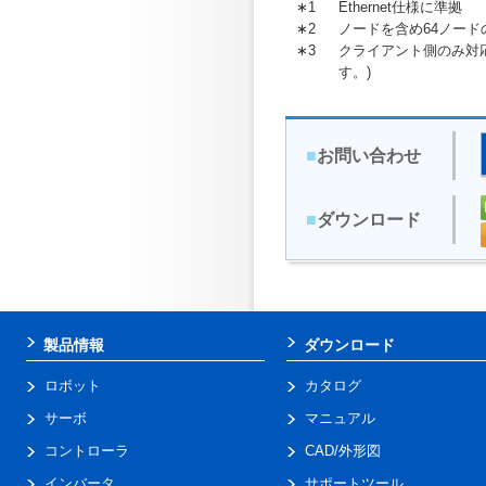
∗1
Ethernet仕様に準拠
∗2
ノードを含め64ノー
∗3
クライアント側のみ対応
す。)
■
お問い合わせ
■
ダウンロード
製品情報
ダウンロード
ロボット
カタログ
サーボ
マニュアル
コントローラ
CAD/外形図
インバータ
サポートツール