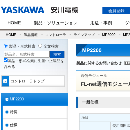
会員登録
HOME
製品・ソリューション
用途・事例
ダ
HOME
製品情報
コントローラ
ラインアップ
MP2000
MP2
製品・形式検索
全文検索
MP2200
製品・形式検索に生産中止製品を
製品に関するお問い合わせ
含める
通信モジュール
コントローラトップ
FL-net通信モジュール(
MP2200
一般仕様
特長
項目
仕様
使用周囲温