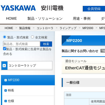
会員登録
HOME
製品・ソリューション
用途・事例
ダ
HOME
製品情報
コントローラ
ラインアップ
MP2000
MP2
製品・形式検索
全文検索
MP2200
製品・形式検索に生産中止製品を
製品に関するお問い合わせ
含める
通信モジュール
コントローラトップ
EtherCAT通信モジュー
MP2200
一般仕様
特長
項目
仕様
使用周囲温