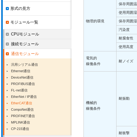
保存周囲温
形式の見方
使用周囲湿
物理的環境
保存周囲湿
モジュール一覧
汚染度
CPUモジュール
耐腐食性
接続モジュール
使用高度
通信モジュール
電気的
耐ノイズ
稼働条件
汎用シリアル通信
Ethernet通信
DeviceNet通信
PROFIBUS通信
FL-net通信
EtherNet / IP通信
耐振動
機械的
EtherCAT通信
稼働条件
CompoNet通信
PROFINET通信
MPLINK通信
CP-215通信
耐衝撃