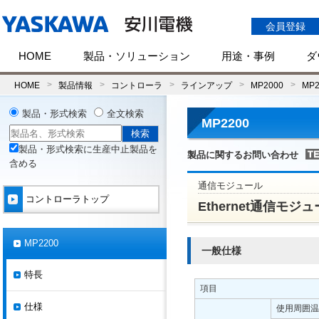
会員登録
HOME
製品・ソリューション
用途・事例
ダ
HOME
製品情報
コントローラ
ラインアップ
MP2000
MP2
製品・形式検索
全文検索
MP2200
製品・形式検索に生産中止製品を
製品に関するお問い合わせ
含める
通信モジュール
コントローラトップ
Ethernet通信モジュール
MP2200
一般仕様
特長
項目
仕様
使用周囲温