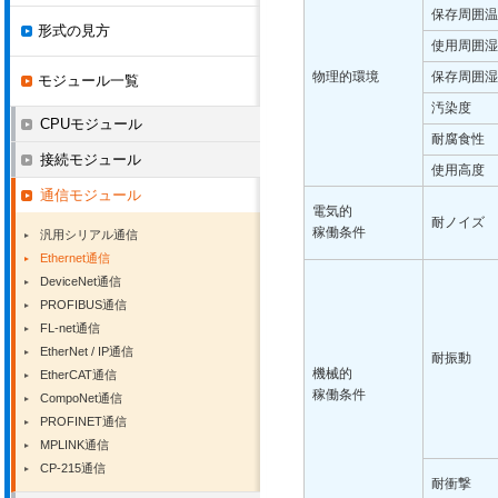
保存周囲温
形式の見方
使用周囲湿
物理的環境
保存周囲湿
モジュール一覧
汚染度
CPUモジュール
耐腐食性
接続モジュール
使用高度
通信モジュール
電気的
耐ノイズ
稼働条件
汎用シリアル通信
Ethernet通信
DeviceNet通信
PROFIBUS通信
FL-net通信
EtherNet / IP通信
耐振動
機械的
EtherCAT通信
稼働条件
CompoNet通信
PROFINET通信
MPLINK通信
CP-215通信
耐衝撃