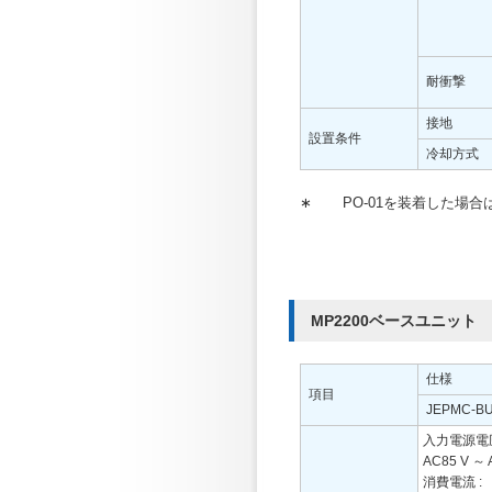
耐衝撃
接地
設置条件
冷却方式
∗
PO-01を装着した場合は
MP2200ベースユニット
仕様
項目
JEPMC-BU
入力電源電圧
AC85 V ～ 
消費電流 :