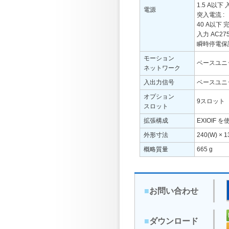
1.5 A以
電源
突入電流 :
40 A以下
入力 AC2
瞬時停電保証時
モーション
ベースユニ
ネットワーク
入出力信号
ベースユニ
オプション
9スロット
スロット
拡張構成
EXIOIF
外形寸法
240(W) × 1
概略質量
665 g
■
お問い合わせ
■
ダウンロード