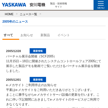
製品・技術情報
サイト
MENU
HOME
ニュース一覧
2005年のニュース
すべて
お知らせ
新製品
イベント
2005/12/28
最新情報
バーチャル展示会開催（SCF2005）
11月15日～18日に開催されたシステムコントロールフェア2005にて
展示した製品デモを動画でご覧いただけるバーチャル展示会を開催
しました。
2005/12/01
最新情報
e-メカサイト ご利用停止のお知らせ
平素はe-メカサイトをご利用いただきありがとうございます。
まことに勝手ながらe-メカサイトサーバ設備の更新を行います。こ
れに伴い下記期間におきましてe-メカサイトのサービスがご利用で
きなくなります。