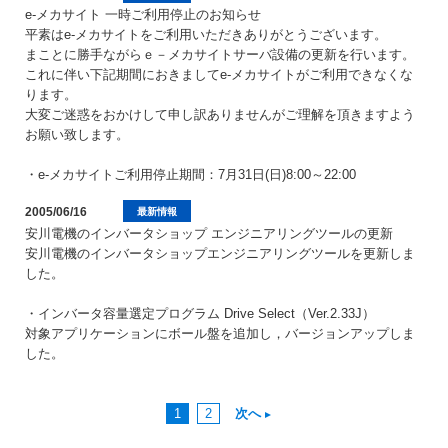
e-メカサイト 一時ご利用停止のお知らせ
平素はe-メカサイトをご利用いただきありがとうございます。
まことに勝手ながらｅ－メカサイトサーバ設備の更新を行います。
これに伴い下記期間におきましてe-メカサイトがご利用できなくな
ります。
大変ご迷惑をおかけして申し訳ありませんがご理解を頂きますよう
お願い致します。
・e-メカサイトご利用停止期間：7月31日(日)8:00～22:00
2005/06/16
最新情報
安川電機のインバータショップ エンジニアリングツールの更新
安川電機のインバータショップエンジニアリングツールを更新しま
した。
・インバータ容量選定プログラム Drive Select（Ver.2.33J）
対象アプリケーションにボール盤を追加し，バージョンアップしま
した。
1
2
次へ