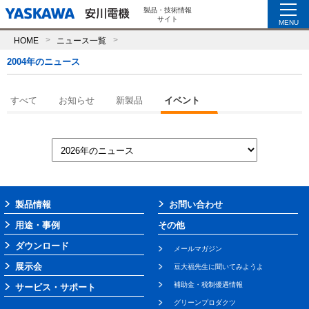
製品・技術情報
サイト
MENU
HOME
ニュース一覧
2004年のニュース
すべて
お知らせ
新製品
イベント
製品情報
お問い合わせ
用途・事例
その他
ダウンロード
メールマガジン
展示会
豆大福先生に聞いてみようよ
補助金・税制優遇情報
サービス・サポート
グリーンプロダクツ