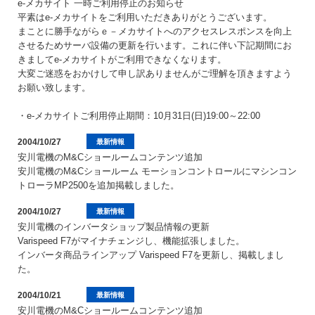
e-メカサイト 一時ご利用停止のお知らせ
平素はe-メカサイトをご利用いただきありがとうございます。
まことに勝手ながらｅ－メカサイトへのアクセスレスポンスを向上
させるためサーバ設備の更新を行います。これに伴い下記期間にお
きましてe-メカサイトがご利用できなくなります。
大変ご迷惑をおかけして申し訳ありませんがご理解を頂きますよう
お願い致します。
・e-メカサイトご利用停止期間：10月31日(日)19:00～22:00
2004/10/27
最新情報
安川電機のM&Cショールームコンテンツ追加
安川電機のM&Cショールーム モーションコントロールにマシンコン
トローラMP2500を追加掲載しました。
2004/10/27
最新情報
安川電機のインバータショップ製品情報の更新
Varispeed F7がマイナチェンジし、機能拡張しました。
インバータ商品ラインアップ Varispeed F7を更新し、掲載しまし
た。
2004/10/21
最新情報
安川電機のM&Cショールームコンテンツ追加