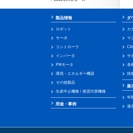
製品情報
ダ
ロボット
カ
サーボ
マ
コントローラ
C
インバータ
サ
PMモータ
各
環境・エネルギー機器
技
その他製品
展
生産中止機種 / 推奨代替機種
年
用途・事例
過