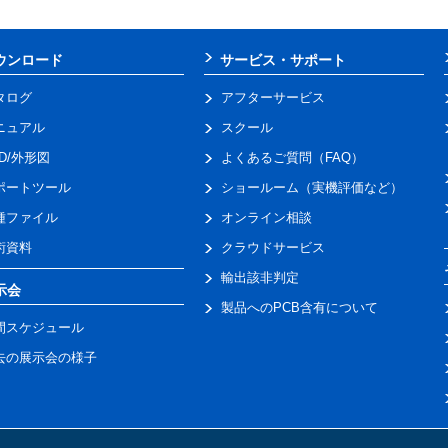
ウンロード
サービス・サポート
タログ
アフターサービス
ニュアル
スクール
AD/外形図
よくあるご質問（FAQ）
ポートツール
ショールーム（実機評価など）
種ファイル
オンライン相談
術資料
クラウドサービス
輸出該非判定
示会
製品へのPCB含有について
間スケジュール
去の展示会の様子