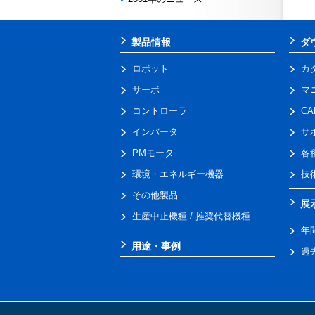
製品情報
ダ
ロボット
カ
サーボ
マ
コントローラ
C
インバータ
サ
PMモータ
各
環境・エネルギー機器
技
その他製品
展
生産中止機種 / 推奨代替機種
年
用途・事例
過