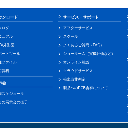
ウンロード
サービス・サポート
タログ
アフターサービス
ニュアル
スクール
AD/外形図
よくあるご質問（FAQ）
ポートツール
ショールーム（実機評価など）
種ファイル
オンライン相談
術資料
クラウドサービス
輸出該非判定
示会
製品へのPCB含有について
間スケジュール
去の展示会の様子