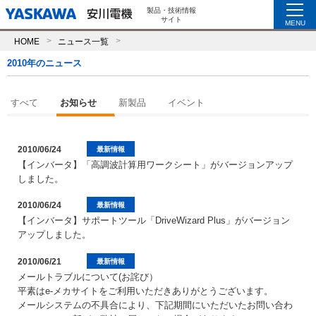
製品・技術情報
サイト
MENU
HOME
ニュース一覧
2010年のニュース
すべて
お知らせ
新製品
イベント
2010/06/24
最新情報
【インバータ】「高調波計算用ワークシート」がバージョンアップ
しました。
2010/06/24
最新情報
【インバータ】サポートツール「DriveWizard Plus」がバージョン
アップしました。
2010/06/21
最新情報
メールトラブルについて(お詫び）
平素はe-メカサイトをご利用いただきありがとうございます。
メールシステムの不具合により、下記期間にいただいたお問い合わ