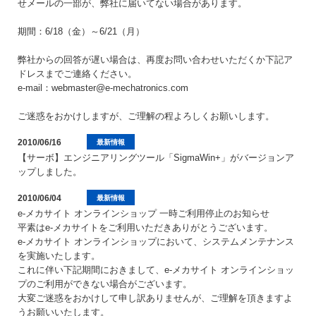
せメールの一部が、弊社に届いてない場合があります。
期間：6/18（金）～6/21（月）
弊社からの回答が遅い場合は、再度お問い合わせいただくか下記ア
ドレスまでご連絡ください。
e-mail：webmaster@e-mechatronics.com
ご迷惑をおかけしますが、ご理解の程よろしくお願いします。
2010/06/16
最新情報
【サーボ】エンジニアリングツール「SigmaWin+」がバージョンア
ップしました。
2010/06/04
最新情報
e-メカサイト オンラインショップ 一時ご利用停止のお知らせ
平素はe-メカサイトをご利用いただきありがとうございます。
e-メカサイト オンラインショップにおいて、システムメンテナンス
を実施いたします。
これに伴い下記期間におきまして、e-メカサイト オンラインショッ
プのご利用ができない場合がございます。
大変ご迷惑をおかけして申し訳ありませんが、ご理解を頂きますよ
うお願いいたします。