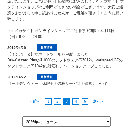
施いたします。これに伴い下記期間におきまして、e-メカサイト オ
ンラインショップのご利用ができない場合がございます。大変ご迷
惑をおかけして申し訳ありませんが、ご理解を頂きますようお願い
致します。
・e-メカサイト オンラインショップご利用停止期間：5月16日
（日）9:00 ～ 24:00
2010/04/26
最新情報
【インバータ】サポートツールを更新しました
DriveWizard PlusがL1000のソフトウェア(S7012)、Varispeed G7の
ソフトウェア(S1042)に対応し、バージョンアップしました。
2010/04/22
最新情報
ゴールデンウィーク休暇中の各種サービスの運営について
前へ
1
2
3
4
5
次へ