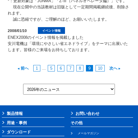
*：更新対象は「JUNMA」「Σ-Ⅲ（パネルオペレータ編）」です。
現在公開中の当該教材は旧版として一定期間掲載継続後、削除さ
れます。
誠に恐縮ですが、ご理解のほど、お願いいたします。
2008/01/10
イベント情報
ENEX2008のイベント情報を掲載しました
安川電機は「環境にやさしい省エネドライブ」をテーマに出展いた
します。皆様のご来場をお待ちしております。
前へ
1
...
5
6
7
8
9
10
次へ
製品情報
お問い合わせ
用途・事例
その他
ダウンロード
メールマガジン