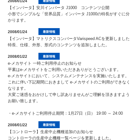
2008/01/24
最新情報
【インバータ】安川インバータ J1000 コンテンツ公開
小形でシンプルな「世界品質」インバータ J1000の特長がすぐに分
かります。
2008/01/24
最新情報
【インバータ】マトリクスコンバータVarispeed ACを更新しました
特長、仕様、外形、形式のコンテンツを追加しました。
2008/01/22
最新情報
e-メカサイト 一時ご利用停止のお知らせ
平素はe-メカサイトをご利用いただきありがとうございます。
e-メカサイトにおいて、システムメンテナンスを実施いたします。
これに伴い下記期間におきまして e-メカサイトのご利用ができなく
なります。
大変ご迷惑をおかけして申し訳ありませんがご理解を頂きますよう
お願い致します。
・e-メカサイトご利用停止期間：1月27日（日） 19:00 ～ 24:00
2008/01/22
最新情報
【コントローラ】生産中止機種追加のお知らせ
コントローラの生産中止機種一覧ページを更新しました。