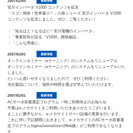
2007/02/05
最新情報
安川インバータ V1000 コンテンツを拡充
「スゴ！簡単！世界最小！」の新シリーズ 安川インバータ V1000
コンテンツを拡充しました。ぜひ、ご覧ください！
・「知るほど！なるほど！安川電機のインバータ」
・「事業部長が語る「V1000」開発秘話」
・「こんな用途に」
2007/02/01
最新情報
オンラインセミナー（eラーニング）のシステムをリニューアル
オンラインセミナー（eラーニング）のシステムをリニューアルいた
しました。
たいへん使いやすくなりましたので、ぜひご利用ください。
当社製品について、場所や時間を選ばず学んでいただけます。
2007/02/01
最新情報
ACサーボ容量選定プログラム 一時ご利用停止のお知らせ
平素はe-メカサイトをご利用いただきありがとうございます。
まことに勝手ながら、e-メカサイトサーバ設備の更新を行います。
これに伴い下記期間におきまして、e-メカサイトのACサーボ容量選
定プログラムSigmaJunmaSize+(Web版）がご利用できなくなりま
す。