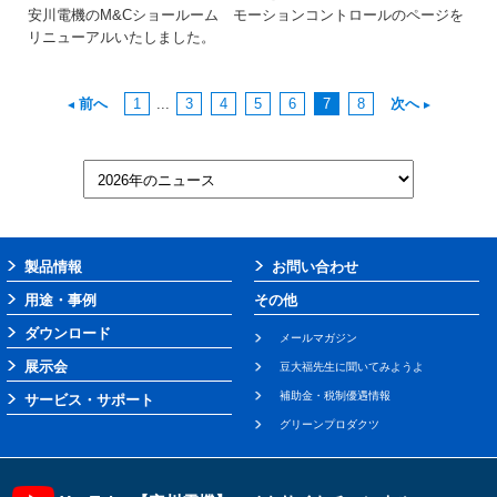
安川電機のM&Cショールーム モーションコントロールのページを
リニューアルいたしました。
前へ
1
...
3
4
5
6
7
8
次へ
製品情報
お問い合わせ
用途・事例
その他
ダウンロード
メールマガジン
展示会
豆大福先生に聞いてみようよ
補助金・税制優遇情報
サービス・サポート
グリーンプロダクツ