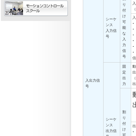
入
り
（
付
け
入
シーケ
可
ンス
能
入力信
な
号
入
力
信
号
信
固
動
定
出
出
（
入出力信
力
出
号
割
り
シーケ
付
ンス
出
け
出力信
可