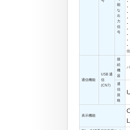
号
能
な
出
力
信
号
信
接
続
パ
機
USB 通
器
通信機能
信
通
(CN7)
信
規
格
表示機能
L