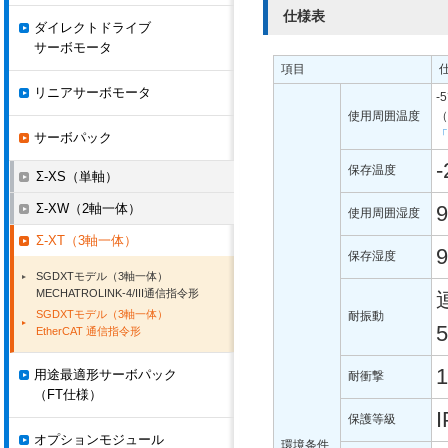
仕様表
ダイレクトドライブ
サーボモータ
項目
リニアサーボモータ
-
使用周囲温度
（
「
サーボパック
-
保存温度
Σ-XS（単軸）
Σ-XW（2軸一体）
使用周囲湿度
Σ-XT（3軸一体）
保存湿度
SGDXTモデル（3軸一体）
MECHATROLINK-4/III通信指令形
SGDXTモデル（3軸一体）
耐振動
5
EtherCAT 通信指令形
1
用途最適形サーボパック
耐衝撃
（FT仕様）
I
保護等級
オプションモジュール
環境条件