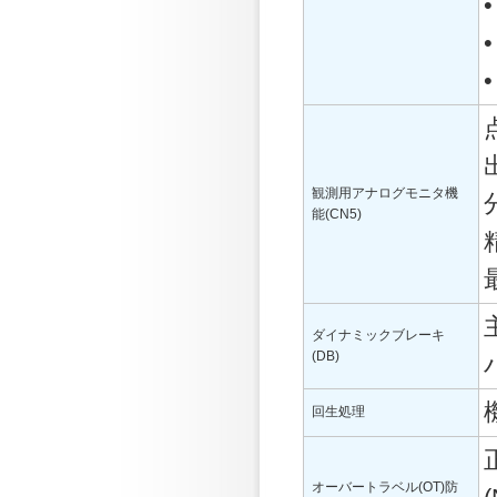
•
•
•
観測用アナログモニタ機
能(CN5)
ダイナミックブレーキ
(DB)
回生処理
オーバートラベル(OT)防