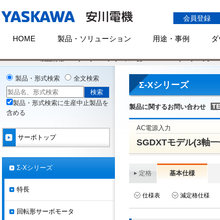
会員登録
HOME
製品・ソリューション
用途・事例
ダ
HOME
製品情報
サーボ
シリーズ一覧
Σ-X
サーボパック
製品・形式検索
全文検索
Σ-Xシリーズ
製品・形式検索に生産中止製品を
製品に関するお問い合わせ
含める
AC電源入力
サーボトップ
SGDXTモデル(3軸一
Σ-Xシリーズ
定格
基本仕様
特長
仕様表
減定格仕様
回転形サーボモータ