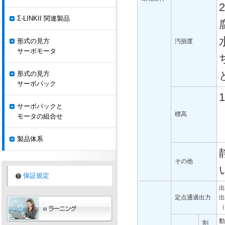
2
Σ-LINKII 関連製品
形式の見方
汚損度
サーボモータ
形式の見方
サーボパック
サーボパックと
標高
モータの組合せ
製品体系
その他
保証規定
出
定点通過出力
出
（
動
割