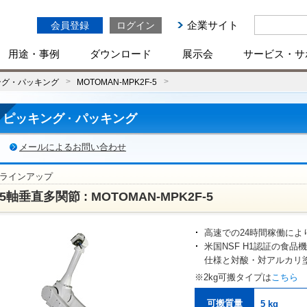
企業サイト
会員登録
ログイン
用途・事例
ダウンロード
展示会
サービス・サ
ング・パッキング
MOTOMAN-MPK2F-5
ピッキング · パッキング
メールによるお問い合わせ
ラインアップ
5軸垂直多関節 : MOTOMAN-MPK2F-5
高速での24時間稼働によ
米国NSF H1認証の食品
仕様と対酸・対アルカリ
※2kg可搬タイプは
こちら
可搬質量
5 kg