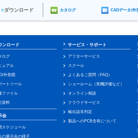
■
ダウンロード
カタログ
CADデータ/外
ウンロード
サービス・サポート
タログ
アフターサービス
ニュアル
スクール
AD/外形図
よくあるご質問（FAQ）
ポートツール
ショールーム（実機評価など）
種ファイル
オンライン相談
術資料
クラウドサービス
輸出該非判定
示会
製品へのPCB含有について
間スケジュール
去の展示会の様子