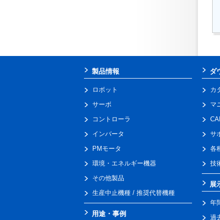
製品情報
ダ
ロボット
カ
サーボ
マ
コントローラ
C
インバータ
サ
PMモータ
各
環境・エネルギー機器
技
その他製品
展
生産中止機種 / 推奨代替機種
年
用途・事例
過