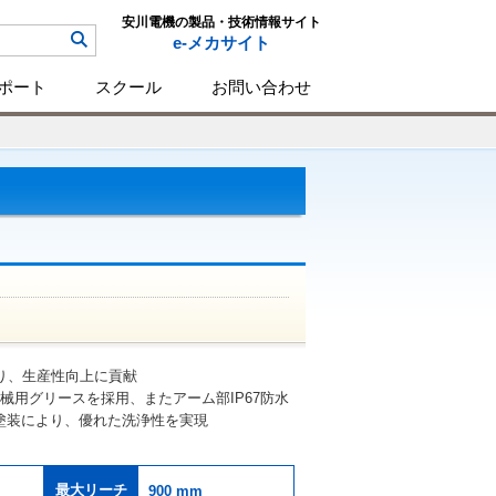
安川電機の製品・技術情報サイト
e-メカサイト
ポート
スクール
お問い合わせ
り、生産性向上に貢献
機械用グリースを採用、またアーム部IP67防水
塗装により、優れた洗浄性を実現
最大リーチ
900 mm