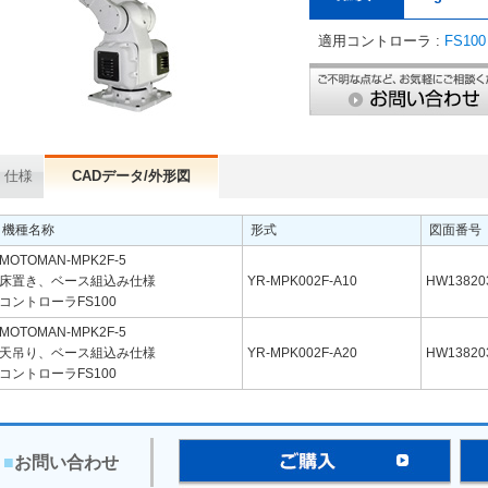
適用コントローラ :
FS100
仕様
CADデータ/外形図
機種名称
形式
図面番号
MOTOMAN-MPK2F-5
床置き、ベース組込み仕様
YR-MPK002F-A10
HW13820
コントローラFS100
MOTOMAN-MPK2F-5
天吊り、ベース組込み仕様
YR-MPK002F-A20
HW13820
コントローラFS100
■
お問い合わせ