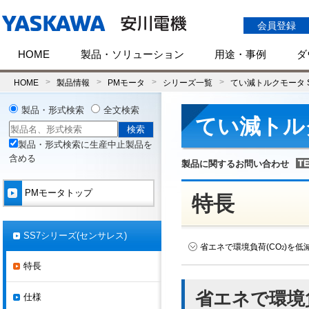
会員登録
HOME
製品・ソリューション
用途・事例
ダ
HOME
製品情報
PMモータ
シリーズ一覧
てい減トルクモータ 
製品・形式検索
全文検索
てい減トル
製品・形式検索に生産中止製品を
含める
製品に関するお問い合わせ
PMモータトップ
特長
SS7シリーズ(センサレス)
省エネで環境負荷(CO
)を低
2
特長
省エネで環境負
仕様