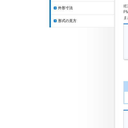
I
外形寸法
P
ま
形式の見方