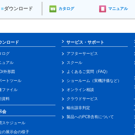
■
ダウンロード
カタログ
マニュアル
ウンロード
サービス・サポート
タログ
アフターサービス
ニュアル
スクール
AD/外形図
よくあるご質問（FAQ）
ポートツール
ショールーム（実機評価など）
種ファイル
オンライン相談
術資料
クラウドサービス
輸出該非判定
示会
製品へのPCB含有について
間スケジュール
去の展示会の様子