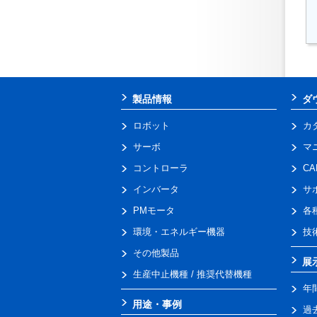
製品情報
ダ
ロボット
カ
サーボ
マ
コントローラ
C
インバータ
サ
PMモータ
各
環境・エネルギー機器
技
その他製品
展
生産中止機種 / 推奨代替機種
年
用途・事例
過