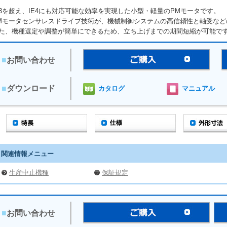
E3を超え、IE4にも対応可能な効率を実現した小型・軽量のPMモータです。
Mモータセンサレスドライブ技術が、機械制御システムの高信頼性と軸受など
た、機種選定や調整が簡単にできるため、立ち上げまでの期間短縮が可能で
■
お問い合わせ
■
ダウンロード
カタログ
マニュアル
関連情報メニュー
生産中止機種
保証規定
■
お問い合わせ