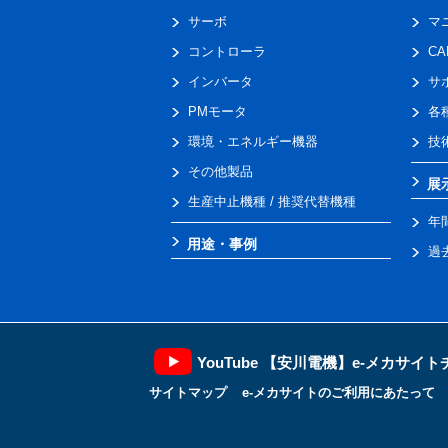
サーボ
マ
コントローラ
C
インバータ
サ
PMモータ
各
環境・エネルギー機器
技
その他製品
展
生産中止機種 / 推奨代替機種
年
用途・事例
過
YouTube 【安川電機】e-メカサイ
サイトマップ
e-メカサイトのご利用にあたって