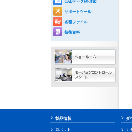
CADデータ/外形図
サポートツール
各種ファイル
技術資料
製品情報
ダ
ロボット
カ