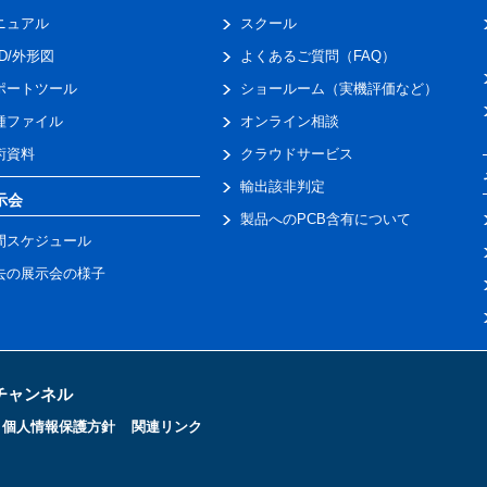
ニュアル
スクール
AD/外形図
よくあるご質問（FAQ）
ポートツール
ショールーム（実機評価など）
種ファイル
オンライン相談
術資料
クラウドサービス
輸出該非判定
示会
製品へのPCB含有について
間スケジュール
去の展示会の様子
トチャンネル
個人情報保護方針
関連リンク