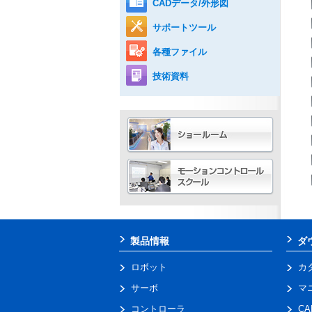
CADデータ/外形図
サポートツール
各種ファイル
技術資料
製品情報
ダ
ロボット
カ
サーボ
マ
コントローラ
C