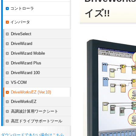
コントローラ
イズ!!
インバータ
DriveSelect
DriveWizard
DriveWizard Mobile
DriveWizard Plus
DriveWizard 100
VS-COM
DriveWorksEZ (Ver.10)
DriveWorksEZ
高調波計算用ワークシート
高圧ドライブサポートツール
ダウンロードできない場合はこちら