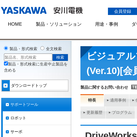
会員登録
HOME
製品・ソリューション
用途・事例
ダ
HOME
ダウンロード
サポートツール
インバータ
DriveWorksEZ
製品・形式検索
全文検索
ビジュアルプ
製品・形式検索に生産中止製品を
(Ver.10)
含める
ダウンロードトップ
製品に関するお問い合わせ
特長
適用事例
サポートツール
更新履歴
プログラム
ロボット
サーボ
DriveW