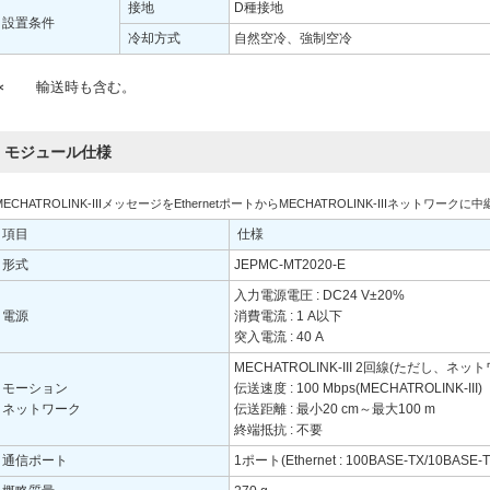
接地
D種接地
設置条件
冷却方式
自然空冷、強制空冷
∗
輸送時も含む。
モジュール仕様
MECHATROLINK-IIIメッセージをEthernetポートからMECHATROLINK-IIIネットワーク
項目
仕様
形式
JEPMC-MT2020-E
入力電源電圧 : DC24 V±20%
電源
消費電流 : 1 A以下
突入電流 : 40 A
MECHATROLINK-III 2回線(ただし、ネ
モーション
伝送速度 : 100 Mbps(MECHATROLINK-III)
ネットワーク
伝送距離 : 最小20 cm～最大100 m
終端抵抗 : 不要
通信ポート
1ポート(Ethernet : 100BASE-TX/10BASE-T