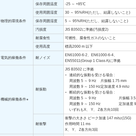
保存周囲温度
-25 ～ +85℃
使用周囲湿度
30 ～ 95%RH(ただし、結露しないこと)
物理的環境条件
保存周囲湿度
5 ～ 95%RH(ただし、結露しないこと)
汚損度
JIS B3502に準拠(汚損度2)
耐腐食性
可燃性、腐食性ガスのないこと
使用高度
標高2000 m 以下
EN61000-6-2、EN61000-6-4、
電気的稼働条件
耐ノイズ
EN55011(Group 1 Class A)に準拠
JIS B3502 に準拠
連続的な振動を受ける場合 :
周波数 5 ～ 9 Hz
片振幅 1.75 mm
周波数 9 ～ 150 Hz
定加速度 4.9 m/s
2
耐振動
断続的な振動を受ける場合 :
周波数 5 ～ 9 Hz
片振幅 3.5
機械的稼働条件
∗
周波数 9 ～ 150 Hz
定加速度 9.
いずれもX、 Y、 Z各方向10回
衝撃の大きさ ピーク加速 147 m/s
(15G)
2
耐衝撃
作用時間 11 ms
X、 Y、 Z各方向3回