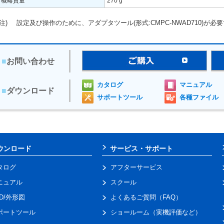
概略質量
270 g
(注)
設定及び操作のために、アダプタツール(形式:CMPC-NWAD710)が必
■
お問い合わせ
カタログ
マニュアル
■
ダウンロード
サポートツール
各種ファイル
ウンロード
サービス・サポート
タログ
アフターサービス
ニュアル
スクール
AD/外形図
よくあるご質問（FAQ）
ポートツール
ショールーム（実機評価など）