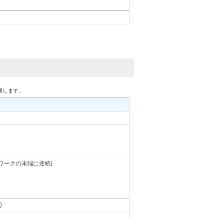
に中継します。
ットワークの末端に接続)
)