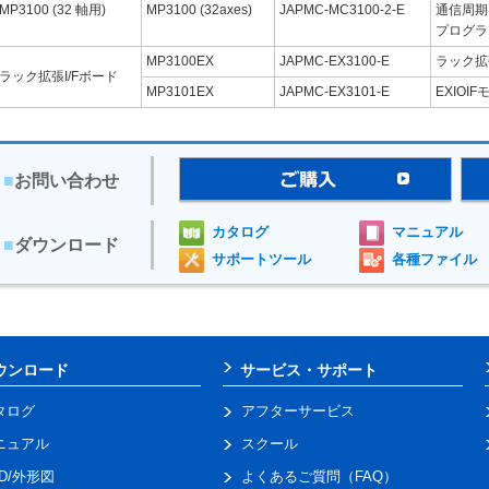
MP3100 (32 軸用)
MP3100 (32axes)
JAPMC-MC3100-2-E
通信周期：
プログラ
MP3100EX
JAPMC-EX3100-E
ラック拡
ラック拡張I/Fボード
MP3101EX
JAPMC-EX3101-E
EXIO
■
お問い合わせ
カタログ
マニュアル
■
ダウンロード
サポートツール
各種ファイル
ウンロード
サービス・サポート
タログ
アフターサービス
ニュアル
スクール
AD/外形図
よくあるご質問（FAQ）