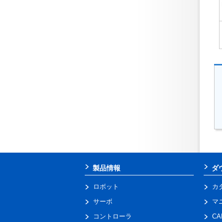
製品情報
ダ
ロボット
カ
サーボ
マ
コントローラ
C