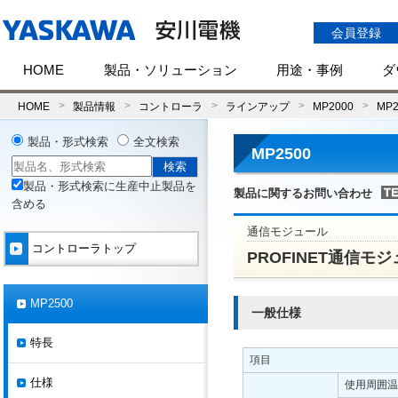
会員登録
HOME
製品・ソリューション
用途・事例
ダ
HOME
製品情報
コントローラ
ラインアップ
MP2000
MP2
製品・形式検索
全文検索
MP2500
製品・形式検索に生産中止製品を
製品に関するお問い合わせ
含める
通信モジュール
コントローラトップ
PROFINET通信モジュール
MP2500
一般仕様
特長
項目
仕様
使用周囲温