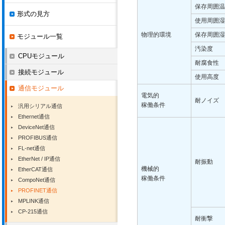
保存周囲温
形式の見方
使用周囲湿
物理的環境
保存周囲湿
モジュール一覧
汚染度
CPUモジュール
耐腐食性
接続モジュール
使用高度
通信モジュール
電気的
耐ノイズ
稼働条件
汎用シリアル通信
Ethernet通信
DeviceNet通信
PROFIBUS通信
FL-net通信
EtherNet / IP通信
耐振動
機械的
EtherCAT通信
稼働条件
CompoNet通信
PROFINET通信
MPLINK通信
CP-215通信
耐衝撃