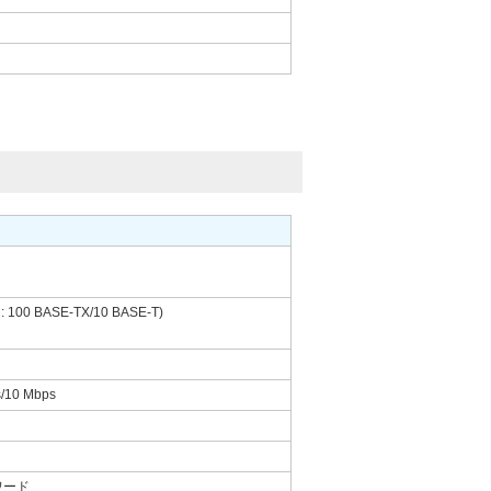
: 100 BASE-TX/10 BASE-T)
s/10 Mbps
4 ワード