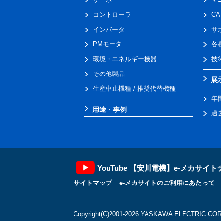
コントローラ
C
インバータ
サ
PMモータ
各
環境・エネルギー機器
技
その他製品
展
生産中止機種 / 推奨代替機種
年
用途・事例
過
YouTube 【安川電機】e-メカサイ
サイトマップ
e-メカサイトのご利用にあたって
Copyright(C)2001‐2026 YASKAWA ELECTRIC CORP