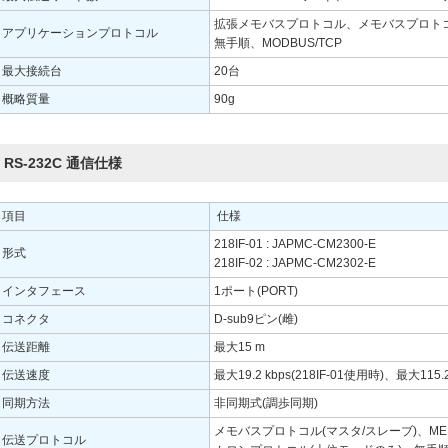
拡張メモバスプロトコル、メモバスプロトコル
アプリケーションプロトコル
無手順、MODBUS/TCP
最大接続台
20台
概略質量
90g
RS-232C 通信仕様
項目
仕様
218IF-01 : JAPMC-CM2300-E
形式
218IF-02 : JAPMC-CM2302-E
インタフェース
1ポート(PORT)
コネクタ
D-sub9ピン(雌)
伝送距離
最大15 m
伝送速度
最大19.2 kbps(218IF-01使用時)、最大115.2
同期方法
非同期式(調歩同期)
メモバスプロトコル(マスタ/スレーブ)、MEL
伝送プロトコル