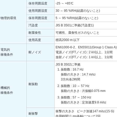
保存周囲温度
-25 ～ +85℃
使用周囲湿度
30 ～ 95 %RH(結露のないこと)
物理的環境
保存周囲湿度
5 ～ 95 %RH(結露のないこと)
汚染度
JIS B 3501に準拠(汚染度1)
耐腐食性
可燃性、腐食性ガスのないこと
使用高度
標高2000 m 以下
EN61000-6-2、EN55011(Group 1 Class
電気的
耐ノイズ
電源ノイズ(FTノイズ) : 2 kV以上、1分間
稼働条件
放射ノイズ(FTノイズ) : 1 kV以上、1分間
JIS B 3502に準拠
振動数 : 16.7 Hz
振動の大きさ : 14.7 m/s
2
3方向各2時間
耐振動
振動数 : 10 ～ 57 Hz
機械的
振動の大きさ : 片振幅0.075 mm
稼働条件
振動数 : 57 ～ 150 Hz
振動の大きさ : 定加速度9.8 m/s
2
衝撃の大きさ ピーク加速147 m/s
(15 G)
2
耐衝撃
作用時間11 ms各軸について2回