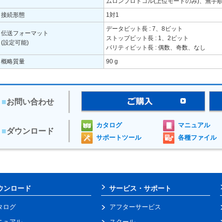
ムロンプロトコル(上位モードのみ)、無手
接続形態
1対1
データビット長 : 7、8ビット
伝送フォーマット
ストップビット長 : 1、2ビット
(設定可能)
パリティビット長 : 偶数、奇数、なし
概略質量
90 g
■
お問い合わせ
カタログ
マニュアル
■
ダウンロード
サポートツール
各種ファイル
ウンロード
サービス・サポート
タログ
アフターサービス
ニュアル
スクール