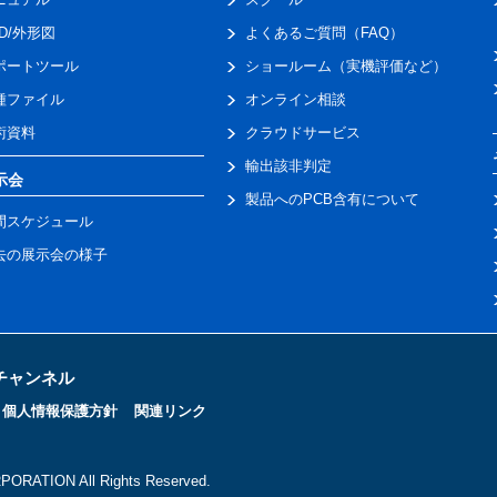
AD/外形図
よくあるご質問（FAQ）
ポートツール
ショールーム（実機評価など）
種ファイル
オンライン相談
術資料
クラウドサービス
輸出該非判定
示会
製品へのPCB含有について
間スケジュール
去の展示会の様子
トチャンネル
個人情報保護方針
関連リンク
ORATION All Rights Reserved.