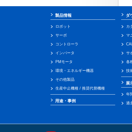
製品情報
ダ
ロボット
カ
サーボ
マ
コントローラ
C
インバータ
サ
PMモータ
各
環境・エネルギー機器
技
その他製品
展
生産中止機種 / 推奨代替機種
年
用途・事例
過