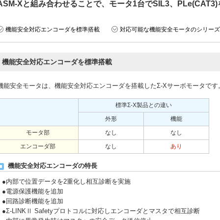
ASM-Xと組み合わせることで、モータ1台でSIL3、PLe(CAT
機能安全対応エンコーダを標準搭載
対応可能な機能安全モータのシリーズ
機能安全対応エンコーダを標準搭載
機能安全モータは、機能安全対応エンコーダを搭載したΣ-Xサーボモータです
標準Σ-X製品との違い
外形
機能
モータ部
なし
なし
エンコーダ部
なし
あり
機能安全対応エンコーダの特長
●内部で位置データを2重化し相互診断を実施
●電源保護機能を追加
●回路診断機能を追加
●Σ-LINKⅡ Safetyプロトコルに対応しエンコーダとマスタで相互診断