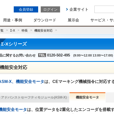
企業サイト
会員登録
ログイン
用途・事例
ダウンロード
展示会
サービス・サ
一覧
Σ-X
特長
機能安全対応
Σ-Xシリーズ
0120-502-495
品に関するお問い合わせ
(9:00〜12:00 13:00〜17:00)
機能安全対応
ASM-X、機能安全モータ
は、CEマーキング機械指令に対応する
アドバンストセーフティモジュール(ASM-X)
機能安全モータ
機能安全モータ
は、位置データを2重化したエンコーダを搭載す