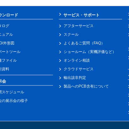
ウンロード
サービス・サポート
タログ
アフターサービス
ニュアル
スクール
AD/外形図
よくあるご質問（FAQ）
ポートツール
ショールーム（実機評価など）
種ファイル
オンライン相談
術資料
クラウドサービス
輸出該非判定
示会
製品へのPCB含有について
間スケジュール
去の展示会の様子