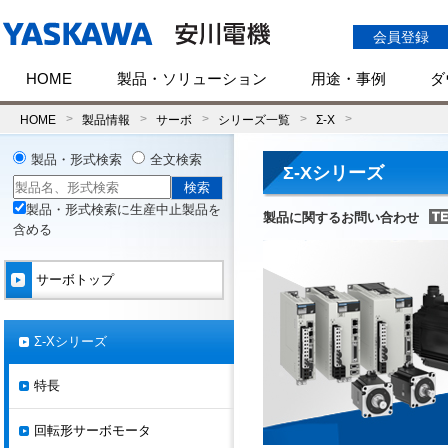
会員登録
HOME
製品・ソリューション
用途・事例
ダ
HOME
製品情報
サーボ
シリーズ一覧
Σ-X
製品・形式検索
全文検索
Σ-Xシリーズ
製品・形式検索に生産中止製品を
製品に関するお問い合わせ
含める
サーボトップ
Σ-Xシリーズ
特長
回転形サーボモータ