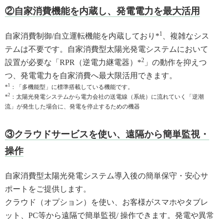
②自家消費機能を内蔵し、発電電力を最大活用
1
自家消費制御/自立運転機能を内蔵しており*
、複雑なシス
テムは不要です。自家消費型太陽光発電システムにおいて
2
設置が必要な「RPR（逆電力継電器）*
」の動作を抑えつ
つ、発電電力を自家消費へ最大限活用できます。
1
*
：「多機能型」に標準搭載している機能です。
2
*
：太陽光発電システムから電力会社の送電線（系統）に流れていく「逆潮
流」が発生した場合に、発電を停止するための機器
③クラウドサービスを使い、遠隔から簡単監視・
操作
自家消費型太陽光発電システム導入後の簡単保守・安心サ
ポートをご提供します。
クラウド（オプション）を使い、お客様がスマホやタブレ
ット、PC等から遠隔で簡単監視/ 操作できます。発電や異常