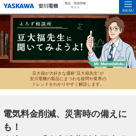
製品・技術情報
サイト
MENU
豆大福が大好きな通称"豆大福先生"が
安川電機の製品にまつわる疑問や業界の
トレンドをわかりやすく解説します。
電気料金削減、災害時の備えに
も！