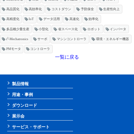
高品質化
高効率化
コストダウン
予防保全
生産性向上
高精度化
IoT
データ活用
高速化
効率化
多品種少量生産
小型化
省スペース化
ロボット
インバータ
3
i
-Mechatronics
サーボ
マシンコントローラ
環境・エネルギー機器
PMモータ
コントローラ
一覧に戻る
製品情報
用途・事例
ダウンロード
展示会
サービス・サポート