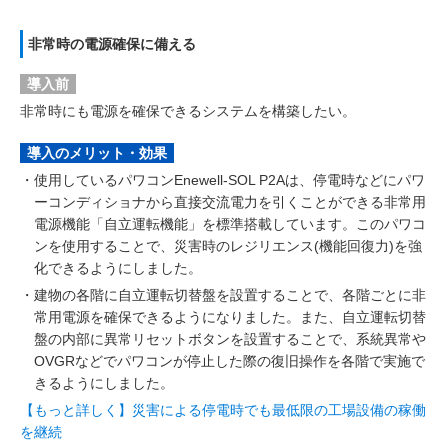
非常時の電源確保に備える
導入前
非常時にも電源を確保できるシステムを構築したい。
導入のメリット・効果
・
使用しているパワコンEnewell-SOL P2Aは、停電時などにパワ
ーコンディショナから直接交流電力を引くことができる非常用
電源機能「自立運転機能」を標準搭載しています。このパワコ
ンを使用することで、災害時のレジリエンス(機能回復力)を強
化できるようにしました。
・
建物の各階に自立運転切替盤を設置することで、各階ごとに非
常用電源を確保できるようになりました。また、自立運転切替
盤の内部に異常リセットボタンを設置することで、系統異常や
OVGRなどでパワコンが停止した際の復旧操作を各階で実施で
きるようにしました。
【もっと詳しく】災害による停電時でも最低限の工場設備の稼働
を継続