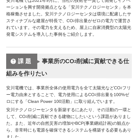
安川電機では2021年9月に、当社の技術を一貫して開発しイノベ
ーションを興す開発拠点となる「安川テクノロジーセンタ」を本
格稼働させました。安川テクノロジーセンタは環境に配慮したサ
スティナブルな建屋が特長で、CO
排出量がゼロの電力で運営さ
2
れています。その電力を支えるため、屋上に自家消費型の太陽光
発電システムを導入した事例をご紹介します。
課題
事業所のCO
削減に貢献できる仕
2
組みを作りたい
安川電機では、事業所全体の使用電力を全て太陽光などCO
フリ
2
ー電力由来とすることで、電力使用によるCO
排出量を100%ゼ
2
ロにする「Clean Power 100活動」に取り組んでいます。
安川テクノロジーセンタを新築するにあたり、その活動の一環と
して、CO
削減に貢献できる建物にしたいという課題がありまし
2
た。また、近年の自然災害の増加やBCP(事業継続計画)の観点か
ら、非常時にも電源を確保できるシステムを構築する必要もあり
ました。