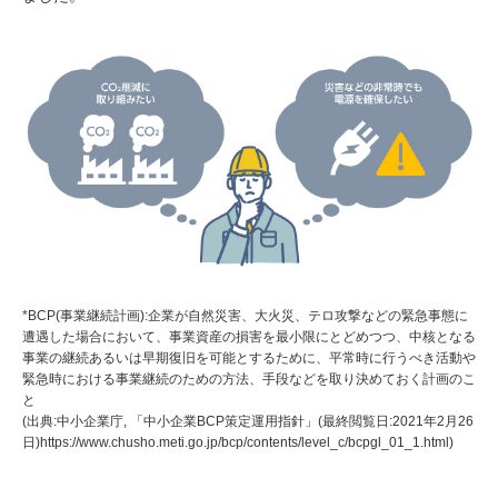
*BCP(事業継続計画):企業が自然災害、大火災、テロ攻撃などの緊急事態に
遭遇した場合において、事業資産の損害を最小限にとどめつつ、中核となる
事業の継続あるいは早期復旧を可能とするために、平常時に行うべき活動や
緊急時における事業継続のための方法、手段などを取り決めておく計画のこ
と
(出典:中小企業庁, 「中小企業BCP策定運用指針」(最終閲覧日:2021年2月26
日)https://www.chusho.meti.go.jp/bcp/contents/level_c/bcpgl_01_1.html)