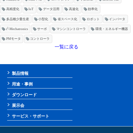
高精度化
IoT
データ活用
高速化
効率化
多品種少量生産
小型化
省スペース化
ロボット
インバータ
3
i
-Mechatronics
サーボ
マシンコントローラ
環境・エネルギー機器
PMモータ
コントローラ
一覧に戻る
製品情報
用途・事例
ダウンロード
展示会
サービス・サポート