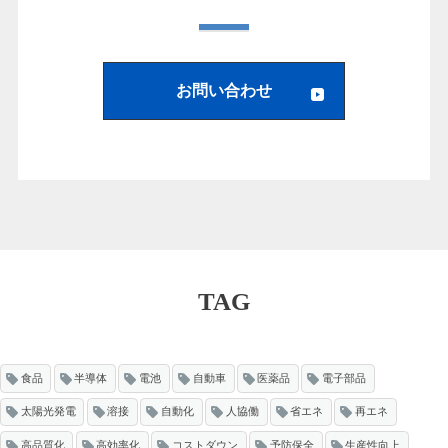
お問い合わせ
TAG
食品
半導体
電池
自動車
医薬品
電子部品
太陽光発電
溶接
自動化
人協働
省エネ
再エネ
高品質化
高効率化
コストダウン
予防保全
生産性向上